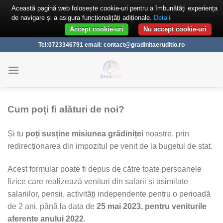
Această pagină web folosește cookie-uri pentru a îmbunătăți experiența
de navigare și a asigura funcționalițăți adiționale.
Detalii
Accept cookie-uri
Nu accept cookie-uri
Skip
Tel:0723346791 email: contact@gradinitaeruditio.ro
to
content
Cum poți fi alături de noi?
Și tu
poți susține misiunea grădiniței
noastre, prin
redirecționarea din impozitul pe venit de la bugetul de stat.
Acest formular poate fi depus de către toate persoanele
fizice care realizează venituri din salarii și asimilate
salariilor, pensii, activități independente pentru o perioadă
de 2 ani, până la data de
25 mai 2023, pentru veniturile
aferente anului 2022
.