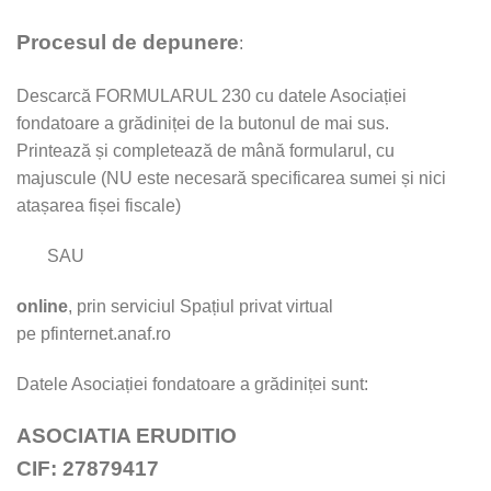
Procesul de depunere
:
Descarcă FORMULARUL 230 cu datele Asociației
fondatoare a grădiniței de la butonul de mai sus.
Printează și completează de mână formularul, cu
majuscule (NU este necesară specificarea sumei și nici
atașarea fișei fiscale)
SAU
online
, prin serviciul Spațiul privat virtual
pe pfinternet.anaf.ro
Datele Asociației fondatoare a grădiniței sunt:
ASOCIATIA ERUDITIO
CIF: 27879417