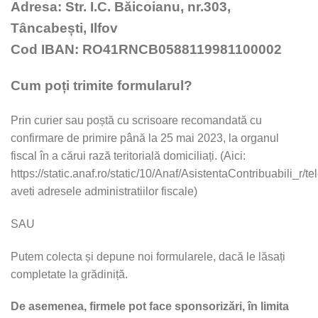
Adresa: Str. I.C. Băicoianu, nr.303,
Tâncabești, Ilfov
Cod IBAN:
RO41RNCB0588119981100002
Cum poți trimite formularul?
Prin curier sau poștă cu scrisoare recomandată cu
confirmare de primire până la 25 mai 2023, la organul
fiscal în a cărui rază teritorială domiciliați. (Aici:
https://static.anaf.ro/static/10/Anaf/AsistentaContribuabili_r/
aveti adresele administratiilor fiscale)
SAU
Putem colecta și depune noi formularele, dacă le lăsați
completate la grădiniță.
De asemenea, firmele pot face sponsorizări, în limita