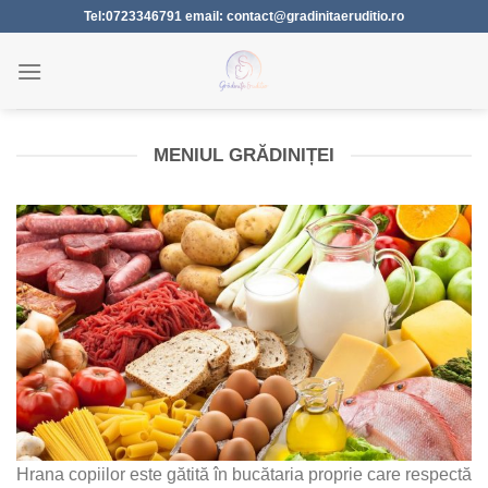
Skip
Tel:0723346791 email: contact@gradinitaeruditio.ro
to
content
MENIUL GRĂDINIȚEI
Hrana copiilor este gătită în bucătaria proprie care respectă