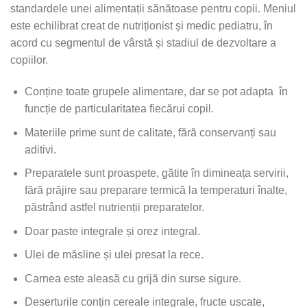
standardele unei alimentații sănătoase pentru copii. Meniul
este echilibrat creat de nutriționist și medic pediatru, în
acord cu segmentul de vârstă și stadiul de dezvoltare a
copiilor.
Conține toate grupele alimentare, dar se pot adapta în
funcție de particularitatea fiecărui copil.
Materiile prime sunt de calitate, fără conservanți sau
aditivi.
Preparatele sunt proaspete, gătite în dimineața servirii,
fără prăjire sau preparare termică la temperaturi înalte,
păstrând astfel nutrienții preparatelor.
Doar paste integrale și orez integral.
Ulei de măsline și ulei presat la rece.
Carnea este aleasă cu grijă din surse sigure.
Deserturile conțin cereale integrale, fructe uscate,