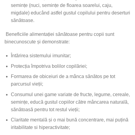
semințe (nuci, semințe de floarea soarelui, caju,
migdale) educând astfel gustul copilului pentru deserturi
sănătoase.
Beneficiile alimentației sănătoase pentru copii sunt
binecunoscute și demonstrate:
Întărirea sistemului imunitar;
Protecția împotriva bolilor copilăriei;
Formarea de obiceiuri de a mânca sănătos pe tot
parcursul vieții;
Consumul unei game variate de fructe, legume, cereale,
semințe, educă gustul copiilor către mâncarea naturală,
sănătoasă pentru tot restul vieții;
Claritate mentală și o mai bună concentrare, mai puțină
iritabilitate si hiperactivitate;