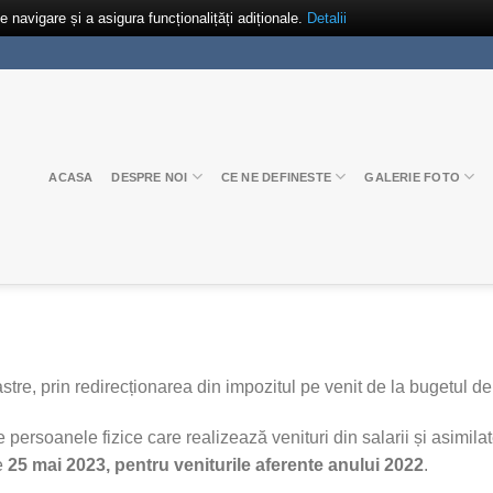
navigare și a asigura funcționalițăți adiționale.
Detalii
ACASA
DESPRE NOI
CE NE DEFINESTE
GALERIE FOTO
tre, prin redirecționarea din impozitul pe venit de la bugetul de 
persoanele fizice care realizează venituri din salarii și asimilate
e
25 mai 2023, pentru veniturile aferente anului 2022
.