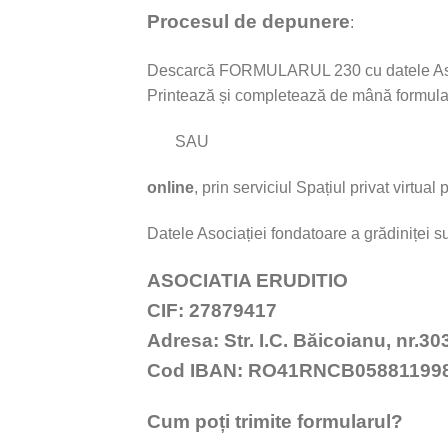
Procesul de depunere
:
Descarcă FORMULARUL 230 cu datele Asocia
Printează și completează de mână formularu
SAU
online
, prin serviciul Spațiul privat virtual 
Datele Asociației fondatoare a grădiniței su
ASOCIATIA ERUDITIO
CIF: 27879417
Adresa: Str. I.C. Băicoianu, nr.30
Cod IBAN:
RO41RNCB058811998
Cum poți trimite formularul?