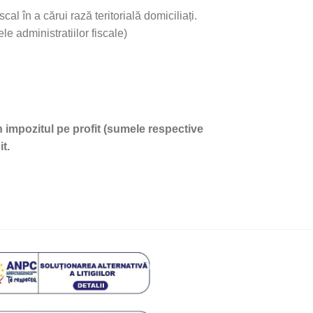
l în a cărui rază teritorială domiciliați.
le administratiilor fiscale)
n impozitul pe profit (sumele respective
t.