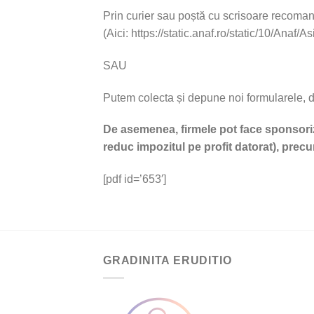
Prin curier sau poștă cu scrisoare recomanda
(Aici: https://static.anaf.ro/static/10/Anaf
SAU
Putem colecta și depune noi formularele, da
De asemenea, firmele pot face sponsorizăr
reduc impozitul pe profit datorat), precu
[pdf id=’653′]
GRADINITA ERUDITIO