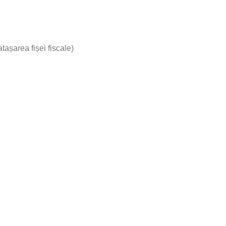
așarea fișei fiscale)