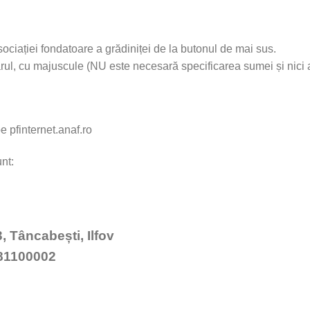
ției fondatoare a grădiniței de la butonul de mai sus.
l, cu majuscule (NU este necesară specificarea sumei și nici at
pe pfinternet.anaf.ro
nt:
3, Tâncabești, Ilfov
1100002