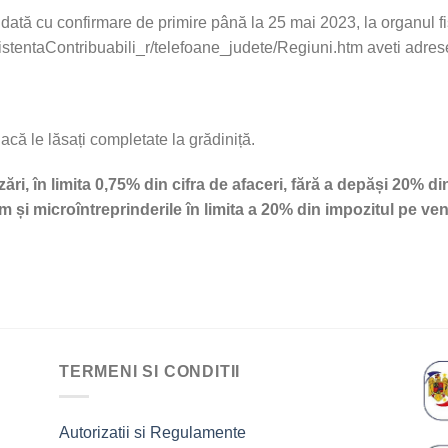
tă cu confirmare de primire până la 25 mai 2023, la organul fisca
/AsistentaContribuabili_r/telefoane_judete/Regiuni.htm aveti adrese
că le lăsați completate la grădiniță.
i, în limita 0,75% din cifra de afaceri, fără a depăși 20% di
m și microîntreprinderile în limita a 20% din impozitul pe veni
TERMENI SI CONDITII
Autorizatii si Regulamente