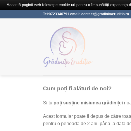
Această pagină web folosește cookie-uri pentru a îmbunătăți experiența de 
Skip
Tel:0723346791 email: contact@gradinitaeruditio.ro
to
content
Cum poți fi alături de noi?
Și tu
poți susține misiunea grădiniței
noas
Acest formular poate fi depus de către toate 
pentru o perioadă de 2 ani, până la data d