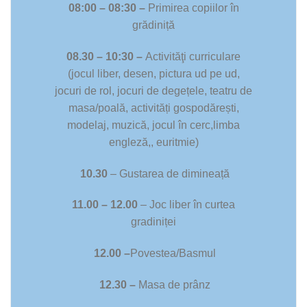
08:00 – 08:30 –
Primirea copiilor în
grădiniță
08.30 – 10:30 –
Activităţi curriculare
(jocul liber, desen, pictura ud pe ud,
jocuri de rol, jocuri de degețele, teatru de
masa/poală, activități gospodărești,
modelaj, muzică, jocul în cerc,limba
engleză,, euritmie)
10.30
– Gustarea de dimineață
11.00 – 12.00
– Joc liber în curtea
gradiniței
12.00 –
Povestea/Basmul
12.30 –
Masa de prânz