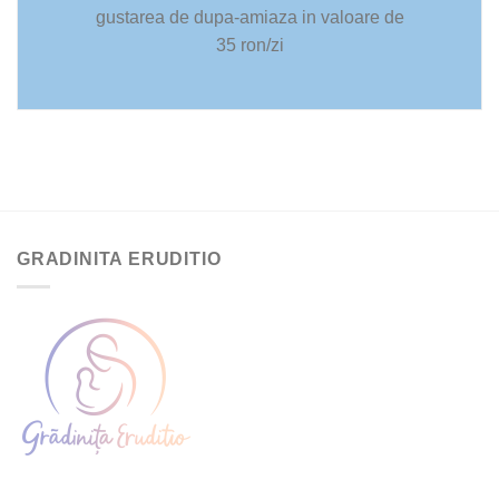
gustarea de dupa-amiaza in valoare de
35 ron/zi
GRADINITA ERUDITIO