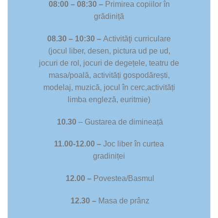
08:00 – 08:30 –
Primirea copiilor în
grădiniță
08.30 – 10:30 –
Activităţi curriculare
(jocul liber, desen, pictura ud pe ud,
jocuri de rol, jocuri de degețele, teatru de
masa/poală, activități gospodărești,
modelaj, muzică, jocul în cerc,activități
limba engleză, euritmie)
10.30
– Gustarea de dimineață
11.00-12.00 –
Joc liber în curtea
gradiniței
12.00 –
Povestea/Basmul
12.30 –
Masa de prânz