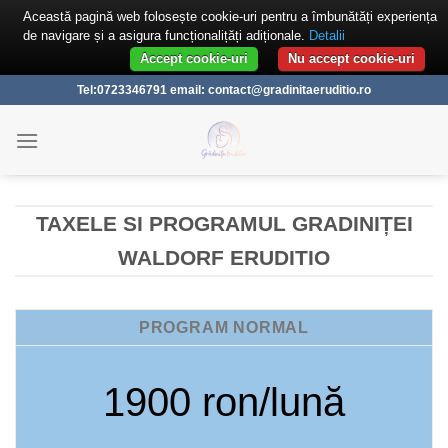
Această pagină web folosește cookie-uri pentru a îmbunătăți experiența
de navigare și a asigura funcționalițăți adiționale.
Detalii
Accept cookie-uri
Nu accept cookie-uri
Skip
Tel:0723346791 email: contact@gradinitaeruditio.ro
to
content
TAXELE SI PROGRAMUL GRADINIȚEI
WALDORF ERUDITIO
PROGRAM NORMAL
1900 ron/lună