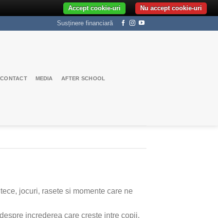
Accept cookie-uri
Nu accept cookie-uri
Susținere financiară
CONTACT
MEDIA
AFTER SCHOOL
ntece, jocuri, rasete si momente care ne
despre increderea care creste intre copii,