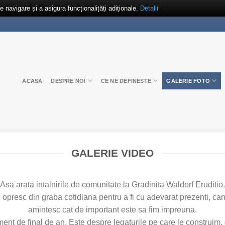
navigare și a asigura funcționalițăți adiționale.
Detalii
ACASA
DESPRE NOI
CE NE DEFINESTE
GALERIE FOTO
GALERIE VIDEO
Asa arata intalnirile de comunitate la Gradinita Waldorf Eruditio.
se opresc din graba cotidiana pentru a fi cu adevarat prezenti, ca
amintesc cat de important este sa fim impreuna.
nt de final de an. Este despre legaturile pe care le construim, 